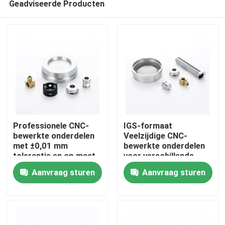
Geadviseerde Producten
Professionele CNC-
IGS-formaat
bewerkte onderdelen
Veelzijdige CNC-
met ±0,01 mm
bewerkte onderdelen
tolerantie en op maat
voor verschillende
Thuis
gemaakte
productieprocessen
Aanvraag sturen
Aanvraag sturen
platingoplossingen
OEM ODM
Producten
Video's