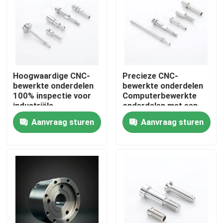
Over ons
Fabriekstocht
Hoogwaardige CNC-
Precieze CNC-
bewerkte onderdelen
bewerkte onderdelen
Kwaliteitscontrole
100% inspectie voor
Computerbewerkte
industriële
onderdelen met een
toepassingen
tolerantie van ±0,01
Aanvraag sturen
Aanvraag sturen
Neem contact met ons op
mm
Nieuws
Cnc-gefreesde onderdelen
CNC-freesonderdelen