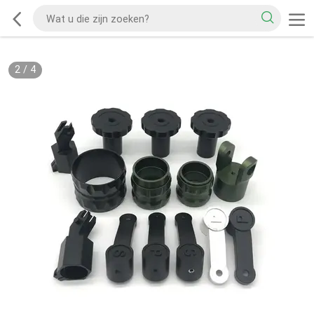
2
/
4