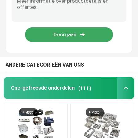
CNC Houten Delen
Spuitgietdiensten
De Componenten van het matrijzenafgietsel
ANDERE CATEGORIEËN VAN ONS
Opdrachtgever
Cnc-gefreesde onderdelen
(111)