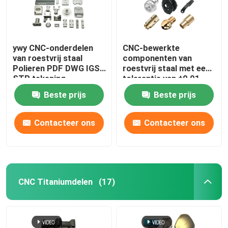
ywy CNC-onderdelen
CNC-bewerkte
van roestvrij staal
componenten van
Polieren PDF DWG IGS
roestvrij staal met een
STP tekening
tolerantie van ±0,01
mm
Beste prijs
Beste prijs
Contacteer ons
Contacteer ons
CNC Titaniumdelen
(17)