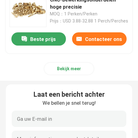
hoge precisie
MOQ：1 Perken/Perken
CNC Draaiende Malendelen
Prijs：USD 3.88-32.88 1 Perch/Perches
CNC Roestvrij staaldelen
Beste prijs
Contacteer ons
CNC Messingsdelen
Bekijk meer
CNC Titaniumdelen
Laat een bericht achter
Lasersnijdende onderdelen
We bellen je snel terug!
CNC het Stempelen Delen
3D-geprinte onderdelen