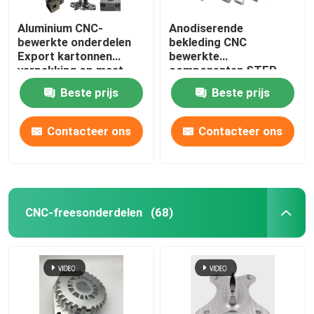
Aluminium CNC-
Anodiserende
bewerkte onderdelen
bekleding CNC
Export kartonnen
bewerkte
verpakking op maat
componenten STEP
tekenformaat
Beste prijs
Beste prijs
Contacteer ons
Contacteer ons
CNC-freesonderdelen
(68)