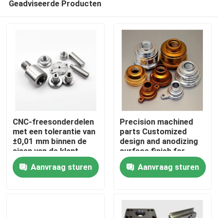
Geadviseerde Producten
CNC-freesonderdelen
Precision machined
met een tolerantie van
parts Customized
±0,01 mm binnen de
design and anodizing
eisen van de klant
surface finish for
Thuis
precision
Aanvraag sturen
Aanvraag sturen
manufacturing
Precision bewerkte
Producten
onderdelen op maat en
anodiserende
oppervlakte afwerking
Video's