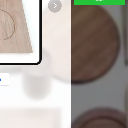
button
u