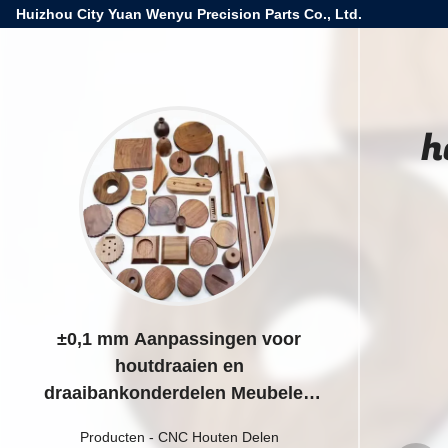
Huizhou City Yuan Wenyu Precision Parts Co., Ltd.
h
±0,1 mm Aanpassingen voor
houtdraaien en
draaibankonderdelen Meubelen
Bewerkte onderdelen
Producten
-
CNC Houten Delen