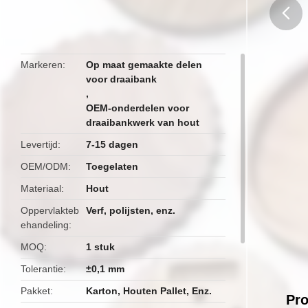
butto
Markeren
Op maat gemaakte delen
voor draaibank
,
OEM-onderdelen voor
draaibankwerk van hout
Levertijd
7-15 dagen
OEM/ODM
Toegelaten
Materiaal
Hout
Oppervlakteb
Verf, polijsten, enz.
ehandeling
MOQ
1 stuk
Tolerantie
±0,1 mm
Pakket
Karton, Houten Pallet, Enz.
Pro