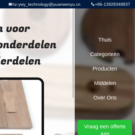
hz-ywy_technology@yuanwenyu.cn
+86-13928348837
n voor
onderdelen
Thuis
Categorieën
erdelen
Producten
Middelen
Over Ons
Vraag een offerte
aan