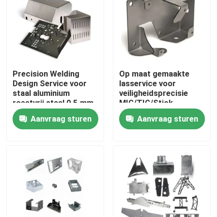
Over ons
Fabriekstocht
Precision Welding
Op maat gemaakte
Design Service voor
lasservice voor
Kwaliteitscontrole
staal aluminium
veiligheidsprecisie
roestvrij staal 0,5 mm-
MIG/TIG/Stick
50 mm
Verscheidene
Aanvraag sturen
Aanvraag sturen
Neem contact met ons op
materialen
beschikbaar
Nieuws
Cnc-gefreesde onderdelen
CNC-freesonderdelen