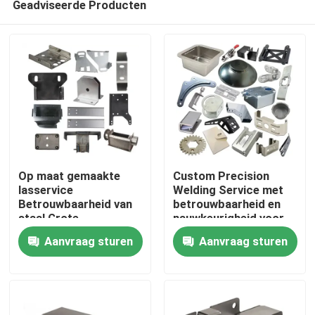
Geadviseerde Producten
Op maat gemaakte
Custom Precision
lasservice
Welding Service met
Betrouwbaarheid van
betrouwbaarheid en
staal Grote
nauwkeurigheid voor
Thuis
lasgebieden
verschillende
Aanvraag sturen
Aanvraag sturen
materialen
Producten
Video's