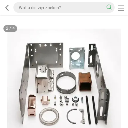
2
/
4