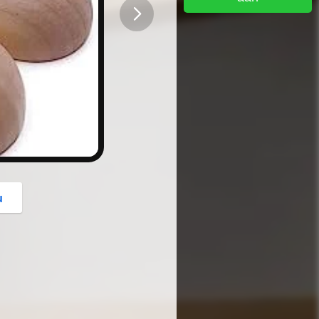
button
u