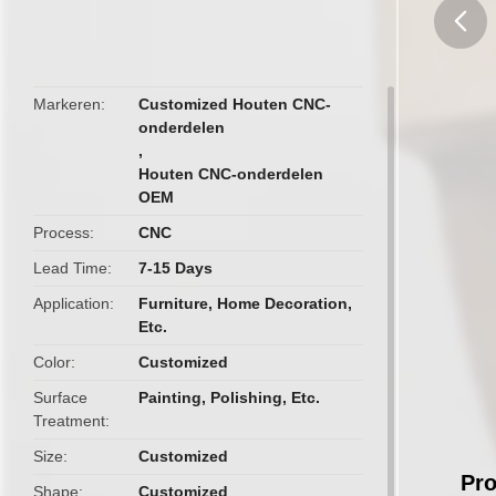
butto
Markeren
Customized Houten CNC-
onderdelen
,
Houten CNC-onderdelen
OEM
Process
CNC
Lead Time
7-15 Days
Application
Furniture, Home Decoration,
Etc.
Color
Customized
Surface
Painting, Polishing, Etc.
Treatment
Size
Customized
Pro
Shape
Customized