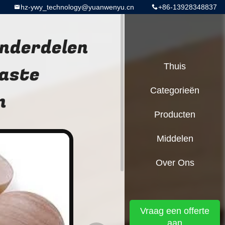
hz-ywy_technology@yuanwenyu.cn
+86-13928348837
nderdelen
paste
Thuis
Categorieën
n
Producten
Middelen
Over Ons
Vraag een offerte
aan