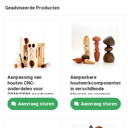
Geadviseerde Producten
Aanpassing van
Aanpasbare
houten CNC-
houtwerkcomponenten
onderdelen voor
in verschillende
Thuis
OEM/ODM-productie
kleuren en vormen
Aanvraag sturen
Aanvraag sturen
Producten
Video's