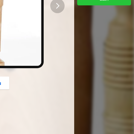
button
u