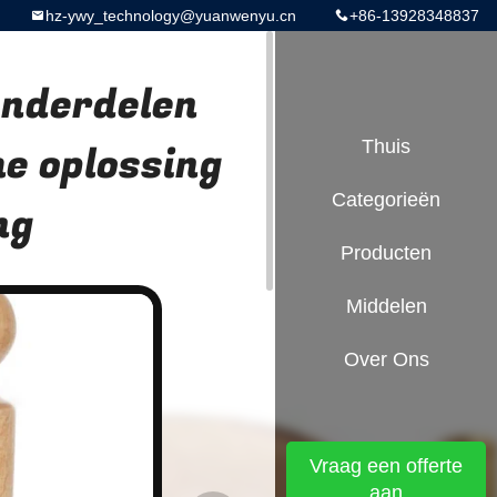
hz-ywy_technology@yuanwenyu.cn
+86-13928348837
onderdelen
me oplossing
Thuis
Categorieën
ng
Producten
Middelen
Over Ons
Vraag een offerte
aan