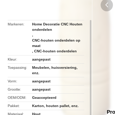
butto
Markeren
Home Decoratie CNC Houten
onderdelen
,
CNC-houten onderdelen op
maat
,
CNC-houten onderdelen
Kleur
aangepast
Toepassing
Meubelen, huisversiering,
enz.
Vorm
aangepast
Grootte
aangepast
OEM/ODM
Geaccepteerd
Pakket
Karton, houten pallet, enz.
Pro
Materiaal
Hout