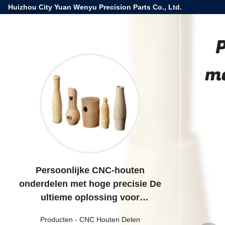
Huizhou City Yuan Wenyu Precision Parts Co., Ltd.
P
me
Persoonlijke CNC-houten
onderdelen met hoge precisie De
ultieme oplossing voor
huisversiering
Producten
-
CNC Houten Delen