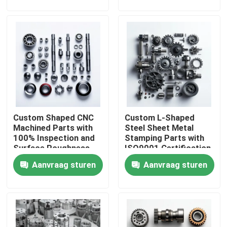
Over ons
Fabriekstocht
Kwaliteitscontrole
Custom Shaped CNC
Custom L-Shaped
Neem contact met ons op
Machined Parts with
Steel Sheet Metal
100% Inspection and
Stamping Parts with
Surface Roughness
ISO9001 Certification
Nieuws
Min Ra 0.1~3.2
in Customized Sizes
Aanvraag sturen
Aanvraag sturen
Precision Mechanical
and Colors
Parts
Cnc-gefreesde onderdelen
CNC-freesonderdelen