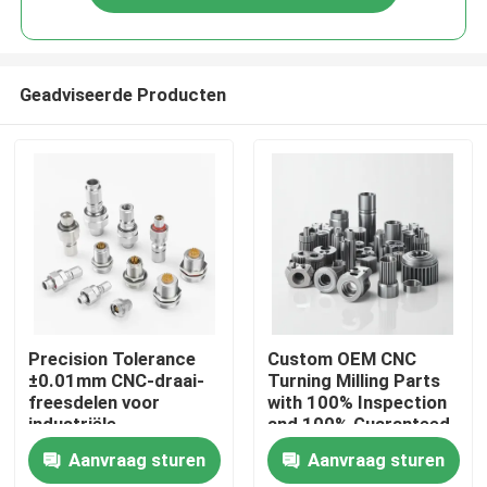
Geadviseerde Producten
Thuis
Precision Tolerance
Custom OEM CNC
±0.01mm CNC-draai-
Turning Milling Parts
freesdelen voor
with 100% Inspection
Producten
industriële
and 100% Guaranteed
toepassingen
Precision CNC
Aanvraag sturen
Aanvraag sturen
Machined Parts
Video's