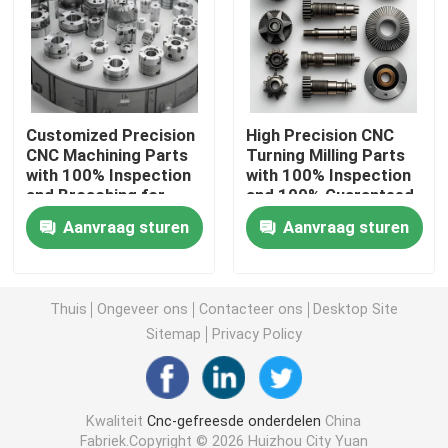
CNC Draaiende Malendelen
CNC Roestvrij staaldelen
Customized Precision
High Precision CNC
CNC Machining Parts
Turning Milling Parts
with 100% Inspection
with 100% Inspection
CNC Messingsdelen
and Broaching for
and 100% Guaranteed
Stainless Steel and
for Small Orders
Aanvraag sturen
Aanvraag sturen
Aluminum
Accepted
CNC Titaniumdelen
Lasersnijdende onderdelen
Thuis
Ongeveer ons
Contacteer ons
Desktop Site
Sitemap
Privacy Policy
CNC het Stempelen Delen
Kwaliteit
Cnc-gefreesde onderdelen
China
3D-geprinte onderdelen
Fabriek.Copyright © 2026 Huizhou City Yuan