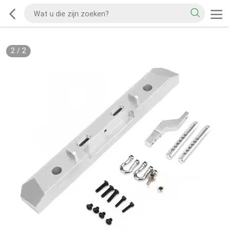
2
/
2