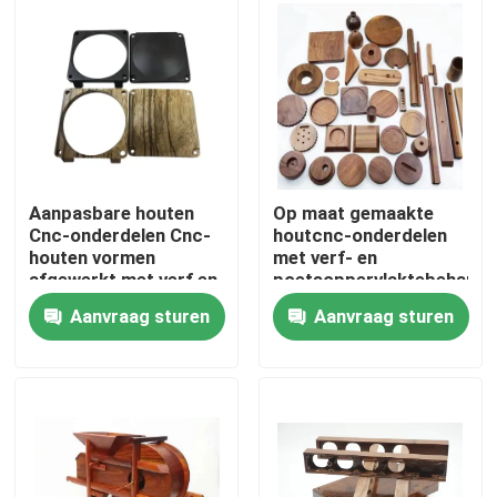
Over ons
Fabriekstocht
Kwaliteitscontrole
Aanpasbare houten
Op maat gemaakte
Cnc-onderdelen Cnc-
houtcnc-onderdelen
houten vormen
met verf- en
Neem contact met ons op
afgewerkt met verf en
poetsoppervlaktebehande
polijsten
Aanvraag sturen
Aanvraag sturen
Nieuws
Cnc-gefreesde onderdelen
CNC-freesonderdelen