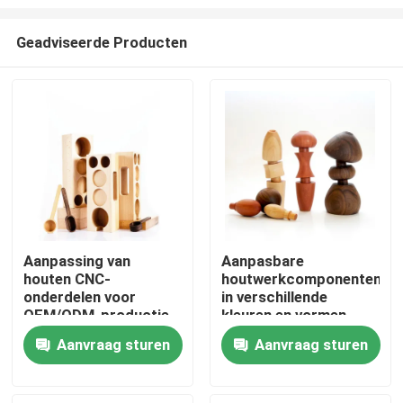
Geadviseerde Producten
Aanpassing van
Aanpasbare
houten CNC-
houtwerkcomponenten
Thuis
onderdelen voor
in verschillende
OEM/ODM-productie
kleuren en vormen
Producten
Aanvraag sturen
Aanvraag sturen
Video's