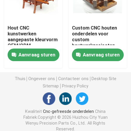
CNC Draaiende Malendelen
Hout CNC
Custom CNC houten
kunstwerken
onderdelen voor
CNC Roestvrij staaldelen
aangepaste kleurvorm
custom
OEM/ODM
houtwerkprojecten
geaccepteerde plank
vorm Custom
CNC Messingsdelen
Aanvraag sturen
Aanvraag sturen
bracket bracket
OEM/ODM
hardware
geaccepteerd
CNC Titaniumdelen
Thuis
Ongeveer ons
Contacteer ons
Desktop Site
Sitemap
Privacy Policy
Lasersnijdende onderdelen
CNC het Stempelen Delen
Kwaliteit
Cnc-gefreesde onderdelen
China
Fabriek.Copyright © 2026 Huizhou City Yuan
Wenyu Precision Parts Co., Ltd.. All Rights
3D-geprinte onderdelen
Reserved.