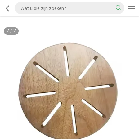
2
/
2