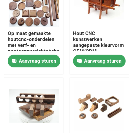
Over ons
Op maat gemaakte
Hout CNC
Fabriekstocht
houtcnc-onderdelen
kunstwerken
met verf- en
aangepaste kleurvorm
poetsoppervlaktebehandeling
OEM/ODM
Kwaliteitscontrole
geaccepteerde plank
Aanvraag sturen
Aanvraag sturen
bracket bracket
hardware
Neem contact met ons op
Nieuws
Cnc-gefreesde onderdelen
CNC-freesonderdelen