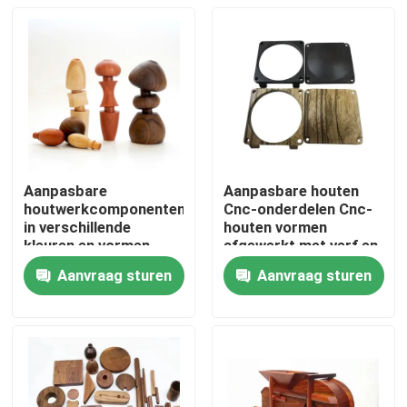
Aanpasbare
Aanpasbare houten
houtwerkcomponenten
Cnc-onderdelen Cnc-
in verschillende
houten vormen
kleuren en vormen
afgewerkt met verf en
polijsten
Aanvraag sturen
Aanvraag sturen
Thuis
Producten
Video's