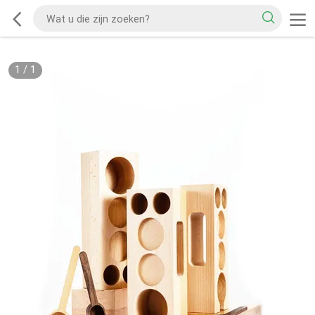
1
/
1