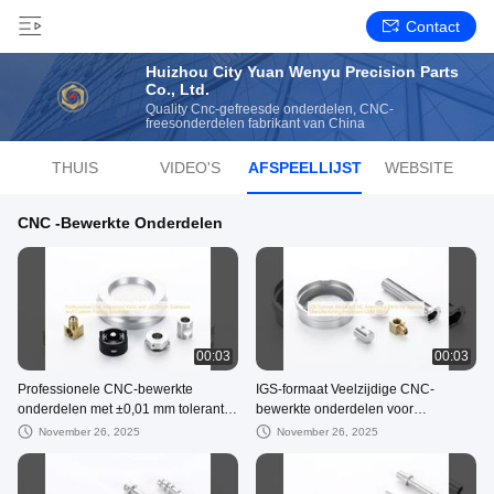
Contact
Huizhou City Yuan Wenyu Precision Parts
Co., Ltd.
Quality Cnc-gefreesde onderdelen, CNC-
freesonderdelen fabrikant van China
THUIS
VIDEO'S
AFSPEELLIJST
WEBSITE
CNC -bewerkte Onderdelen
00:03
00:03
Professionele CNC-bewerkte
IGS-formaat Veelzijdige CNC-
onderdelen met ±0,01 mm tolerantie
bewerkte onderdelen voor
en op maat gemaakte
verschillende productieprocessen
November 26, 2025
November 26, 2025
platingoplossingen
OEM ODM