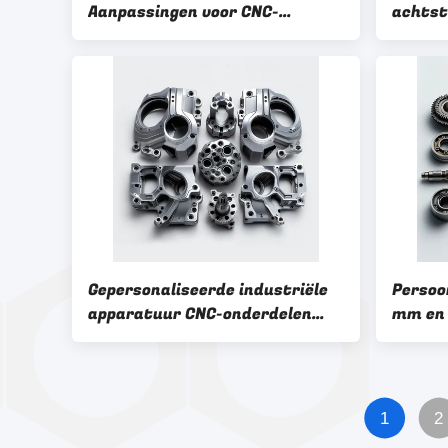
Aanpassingen voor CNC-
achtst
onderdelen van roestvrij staal
indust
voor industriële en
gebrui
precisiebewerking
Gepersonaliseerde industriële
Persoon
apparatuur CNC-onderdelen
mm en
van roestvrij staal met hoge
PDF/D
precisie en ±0,01 mm tolerantie
onderd
voor O
1
2