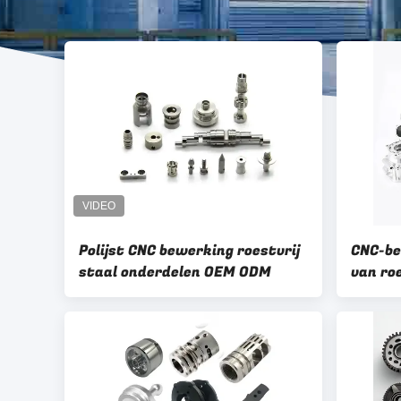
Polijst CNC bewerking roestvrij
CNC-b
staal onderdelen OEM ODM
van ro
precis
PDF/DW
±0,01