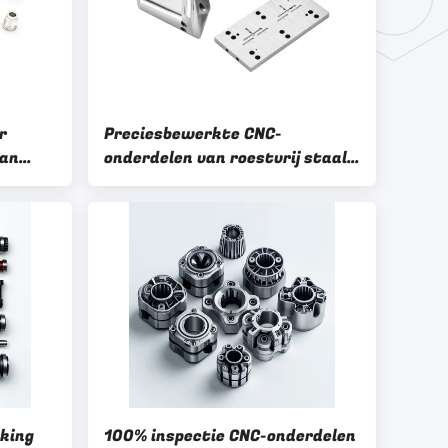
r
Preciesbewerkte CNC-
van
onderdelen van roestvrij staal
erking
met hoge prestaties voor
industriële apparatuur
rking
100% inspectie CNC-onderdelen