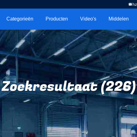
h
Categorieën
Producten
Video's
Middelen
Zoekresultaat (226)