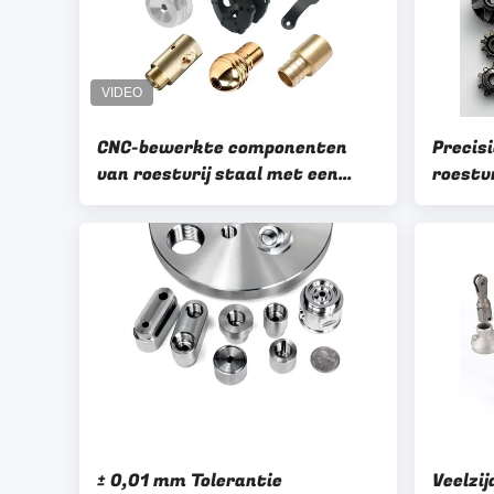
CNC-bewerkte componenten
Precis
van roestvrij staal met een
roestv
tolerantie van ±0,01 mm
met ge
± 0,01 mm Tolerantie
Veelzij