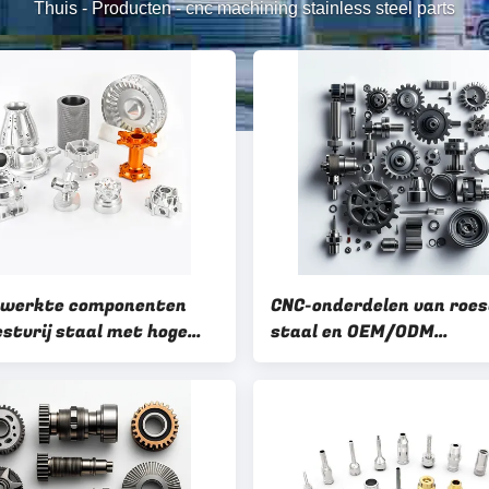
Thuis
-
Producten
-
cnc machining stainless steel parts
ewerkte componenten
CNC-onderdelen van roes
estvrij staal met hoge
staal en OEM/ODM
ie met tekenformaat
aanvaardbaar tekenfor
G/IGS/STP Tolerantie
PDF/DWG/IGS/STP
 mm
Bewerkingsmethode CNC
bewerking