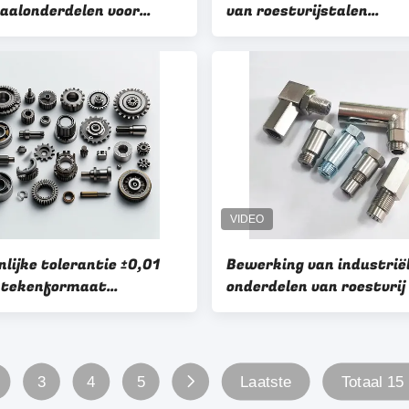
aalonderdelen voor
van roestvrijstalen
rieel en commercieel
componenten die hoge
k
verwerkingsstandaarde
garanderen
lijke tolerantie ±0,01
Bewerking van industrië
 tekenformaat
onderdelen van roestvrij
WG/IGS/STP CNC-
elen van roestvrij staal
EM/ODM-projecten
3
4
5
Laatste
Totaal 15