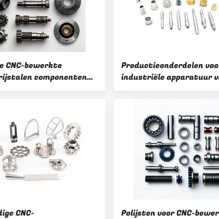
ie CNC-bewerkte
Productieonderdelen voo
rijstalen componenten
industriële apparatuur 
polijst oppervlak
roestvrij staal, met bew
met behulp van CNC
dige CNC-
Polijsten voor CNC-bewe