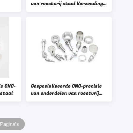
van roestvrij staal Verzending
per zee/lucht/express voor
n
normen
le CNC-
Gespesialiseerde CNC-precisie
 staal
van onderdelen van roestvrij
staal voor op maat gemaakte
oplossingen
 Pagina's