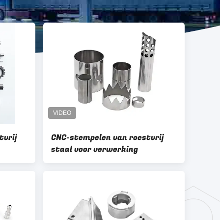
tvrij
CNC-stempelen van roestvrij
staal voor verwerking
maat
-