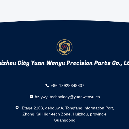
izhou City Yuan Wenyu Precision Parts Co., L
+86-13928348837
hz-ywy_technology@yuanwenyu.cn
Etage 2103, gebouw A, Tongfang Information Port,
Zhong Kai High-tech Zone, Huizhou, provincie
Guangdong