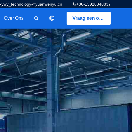
z-ywy_technology@yuanwenyu.cn
+86-13928348837
Over Ons
Vraag een offerte aan
描述