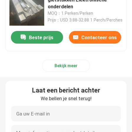
onderdelen
MOQ：1 Perken/Perken
CNC Draaiende Malendelen
Prijs：USD 3.88-32.88 1 Perch/Perches
CNC Roestvrij staaldelen
Beste prijs
Contacteer ons
CNC Messingsdelen
Bekijk meer
CNC Titaniumdelen
Laat een bericht achter
Lasersnijdende onderdelen
We bellen je snel terug!
CNC het Stempelen Delen
3D-geprinte onderdelen