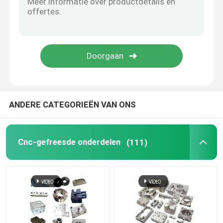
CNC Houten Delen
Spuitgietdiensten
De Componenten van het matrijzenafgietsel
ANDERE CATEGORIEËN VAN ONS
Opdrachtgever
Cnc-gefreesde onderdelen
(111)