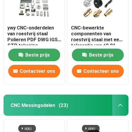
ywy CNC-onderdelen
CNC-bewerkte
van roestvrij staal
componenten van
Polieren PDF DWG IGS
roestvrij staal met een
STP tekening
tolerantie van ±0,01
mm
Beste prijs
Beste prijs
Contacteer ons
Contacteer ons
CNC Messingsdelen
(23)