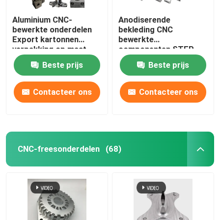
Aluminium CNC-
Anodiserende
bewerkte onderdelen
bekleding CNC
Export kartonnen
bewerkte
verpakking op maat
componenten STEP
tekenformaat
Beste prijs
Beste prijs
Contacteer ons
Contacteer ons
CNC-freesonderdelen
(68)