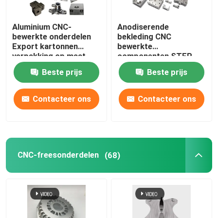
CNC Houten Delen
Aluminium CNC-
Anodiserende
bewerkte onderdelen
bekleding CNC
Export kartonnen
bewerkte
Spuitgietdiensten
verpakking op maat
componenten STEP
tekenformaat
Beste prijs
Beste prijs
De Componenten van het matrijzenafgietsel
Contacteer ons
Contacteer ons
Opdrachtgever
CNC-freesonderdelen
(68)