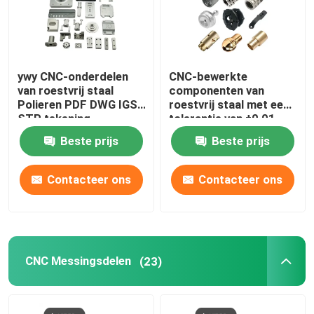
ywy CNC-onderdelen
CNC-bewerkte
van roestvrij staal
componenten van
Polieren PDF DWG IGS
roestvrij staal met een
STP tekening
tolerantie van ±0,01
mm
Beste prijs
Beste prijs
Contacteer ons
Contacteer ons
CNC Messingsdelen
(23)