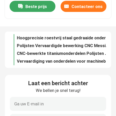
Beste prijs
Contacteer ons
Hoogprecisie roestvrij staal gedraaide onderdelen ±0,01 mm
Polijsten Vervaardigde bewerking CNC Messing onderdelen Elektronische
Over ons
CNC-bewerkte titaniumonderdelen Polijsten Verzuren Normaliseren
Vervaardiging van onderdelen voor machinebewerking op maat van roestvrij staal
Fabriekstocht
Gepersonaliseerde CNC-titaniumonderdelen polijsten voor medische luchtvaart
Op maat gemaakte bewerkte delen van CNC-ketting Polijstoppervlaktebehandeling
Kwaliteitscontrole
Gepolijste CNC-bewerkingsonderdelen van roestvrij staal
Industriële CNC-anodiserende titaniumonderdelen
Neem contact met ons op
Elektronische onderdelen Bewerkte CNC-onderdelen van koper ± 0,01 mm Tolerantie
Automobiele lasersnijonderdelen Componenten ±0,1 mm Tolerantie
Nieuws
Laat een bericht achter
OEM-ODM-CNC-omgezette onderdelen van roestvrij staal voor het verzenden van industriële apparatuur
We bellen je snel terug!
Ywy Customized Brass CNC-onderdelen Elektronische componenten
Cnc-gefreesde onderdelen
CNC-bewerkte delen van titanium voor de luchtvaart Tolerantie ±0,01 mm
Koperspecifieke lasersnijde delen anodiseren
CNC-freesonderdelen
Titanium Aerospace CNC-bewerkte onderdelen