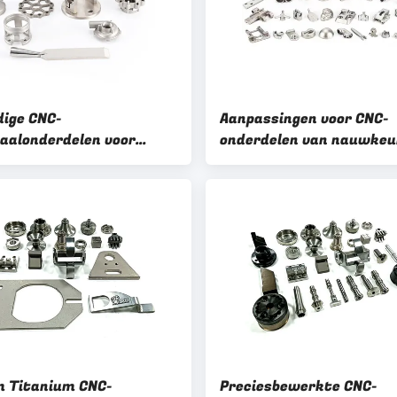
dige CNC-
Aanpassingen voor CNC-
aalonderdelen voor
onderdelen van nauwkeu
rieel en commercieel
roestvrij staal voor indu
k
apparatuur OEM / ODM
 Titanium CNC-
Preciesbewerkte CNC-