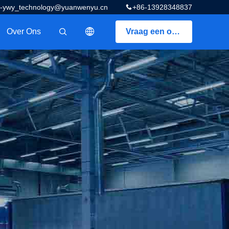
z-ywy_technology@yuanwenyu.cn
+86-13928348837
Over Ons
Vraag een offerte aan
描述