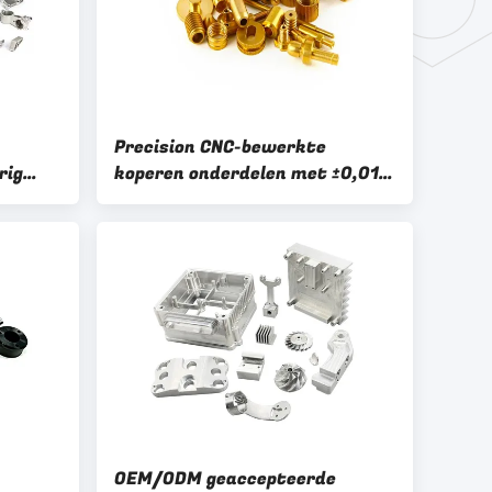
Precision CNC-bewerkte
rig
koperen onderdelen met ±0,01
striële
mm tolerantie en aanpasbaar
gewicht
OEM/ODM geaccepteerde