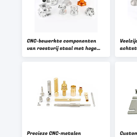
CNC-bewerkte componenten
Veelzij
van roestvrij staal met hoge
achtst
precisie met tekenformaat
indust
PDF/DWG/IGS/STP Tolerantie
gebrui
±0,01 mm
Precieze CNC-metalen
Custom