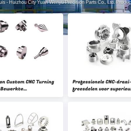
uis
-
Huizhou City Yuan Wenyu Precision Parts Co., Ltd. Produc
ion Custom CNC Turning
Professionele CNC-draai
g Bewerkte
freesdelen voor superieu
iumproducten met
nauwkeurige
laktebehandeling
bewerkingsresultaten