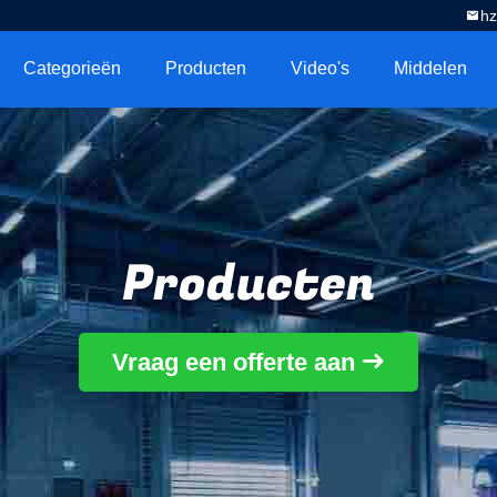
h
Categorieën
Producten
Video's
Middelen
Producten
Vraag een offerte aan