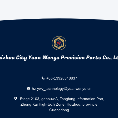
izhou City Yuan Wenyu Precision Parts Co., L
+86-13928348837
hz-ywy_technology@yuanwenyu.cn
Etage 2103, gebouw A, Tongfang Information Port,
Zhong Kai High-tech Zone, Huizhou, provincie
Guangdong