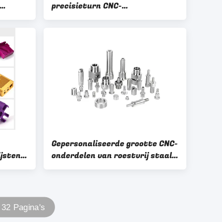
precisieturn CNC-
 de
freesonderdelen voor uw
dustrie
industriële behoeften
-
Gepersonaliseerde grootte CNC-
ijsten
onderdelen van roestvrij staal
ing
Corrosiebestendigheid
rie /
Precisiecomponenten
vervaardigd
 32 Pagina's