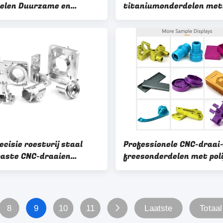
elen Duurzame en
titaniumonderdelen met
jdige oplossingen met
glans/normalisatie voor
/normaliserende
lucht- en ruimtevaartin
ebehandeling
cisie roestvrij staal
Professionele CNC-draai
aste CNC-draaien
freesonderdelen met pol
nderdelen op maat van
anodiserende zinkplater
ductie-eisen
voor de automobielindust
luchtvaart
8
9
10
11
Laatste
Totaal