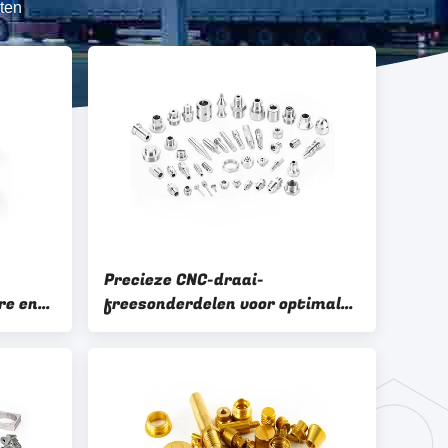
ten
-
Precieze CNC-draai-
re en
freesonderdelen voor optimale
prestaties in de
luchtvaartindustrie