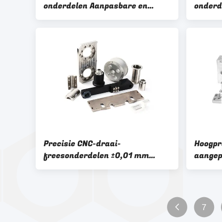
onderdelen Aanpasbare en
onderd
duurzame onderdelen voor
veelzi
industriële machines
gloei-
warmt
Precisie CNC-draai-
Hoogpre
freesonderdelen ±0,01 mm
aangep
Tolerantie voor roestvrij staal,
freeso
aluminium, messing
uw pro
7