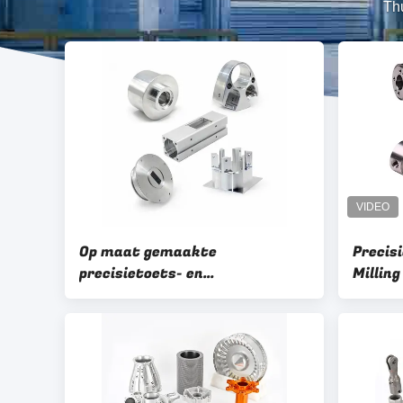
Th
Op maat gemaakte
Precis
precisietoets- en
Millin
freesonderdelen met
alumin
oppervlakteafwerking
opperv