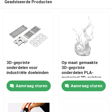
Geadviseerde Producten
3D-geprinte
Op maat gemaakte
onderdelen voor
3D-geprinte
industriële doeleinden
onderdelen PLA-
materiaal 3D-printen
Thuis
Plastic onderdelen
Aanvraag sturen
Aanvraag sturen
met zandblaaswerk
Producten
Video's