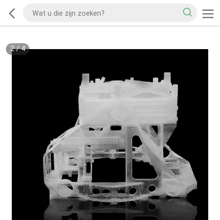
2
/
4