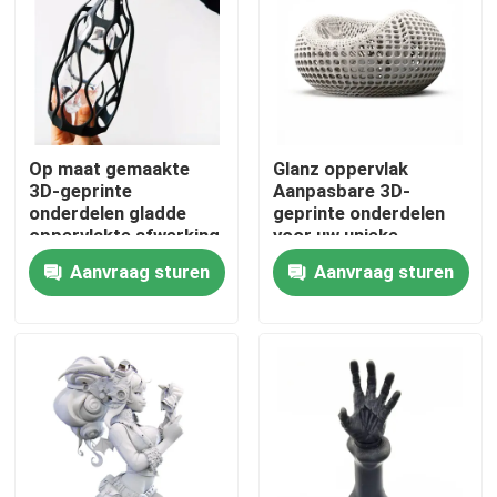
Over ons
Fabriekstocht
Op maat gemaakte
Glanz oppervlak
3D-geprinte
Aanpasbare 3D-
Kwaliteitscontrole
onderdelen gladde
geprinte onderdelen
oppervlakte afwerking
voor uw unieke
met FDM-
productiebehoeften
Aanvraag sturen
Aanvraag sturen
Neem contact met ons op
printtechnologie voor
OEM
industriële
Nieuws
Cnc-gefreesde onderdelen
CNC-freesonderdelen