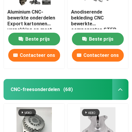
Aluminium CNC-
Anodiserende
bewerkte onderdelen
bekleding CNC
Export kartonnen
bewerkte
verpakking op maat
componenten STEP
tekenformaat
Beste prijs
Beste prijs
Contacteer ons
Contacteer ons
CNC-freesonderdelen
(68)