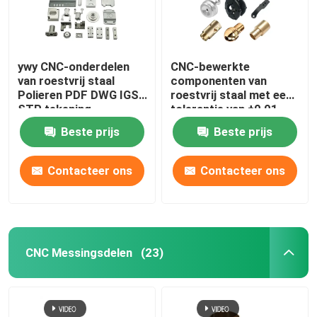
ywy CNC-onderdelen
CNC-bewerkte
van roestvrij staal
componenten van
Polieren PDF DWG IGS
roestvrij staal met een
STP tekening
tolerantie van ±0,01
mm
Beste prijs
Beste prijs
Contacteer ons
Contacteer ons
CNC Messingsdelen
(23)