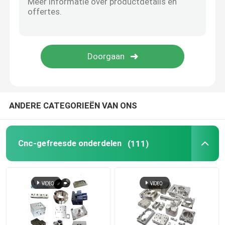
CNC Houten Delen
Spuitgietdiensten
De Componenten van het matrijzenafgietsel
ANDERE CATEGORIEËN VAN ONS
Opdrachtgever
Cnc-gefreesde onderdelen
(111)