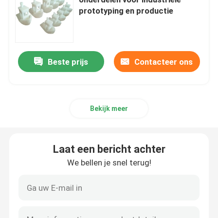
prototyping en productie
CNC Draaiende Malendelen
CNC Roestvrij staaldelen
Beste prijs
Contacteer ons
CNC Messingsdelen
Bekijk meer
CNC Titaniumdelen
Laat een bericht achter
Lasersnijdende onderdelen
We bellen je snel terug!
CNC het Stempelen Delen
3D-geprinte onderdelen