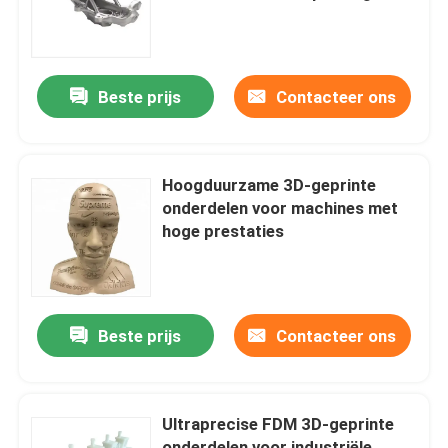
Over ons
Beste prijs
Contacteer ons
Fabriekstocht
Kwaliteitscontrole
Hoogduurzame 3D-geprinte
onderdelen voor machines met
hoge prestaties
Neem contact met ons op
Nieuws
Beste prijs
Contacteer ons
Cnc-gefreesde onderdelen
Ultraprecise FDM 3D-geprinte
CNC-freesonderdelen
onderdelen voor industriële