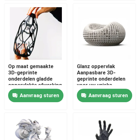
Over ons
Fabriekstocht
Kwaliteitscontrole
Op maat gemaakte
Glanz oppervlak
3D-geprinte
Aanpasbare 3D-
Neem contact met ons op
onderdelen gladde
geprinte onderdelen
oppervlakte afwerking
voor uw unieke
met FDM-
productiebehoeften
Aanvraag sturen
Aanvraag sturen
Nieuws
printtechnologie voor
OEM
industriële
Cnc-gefreesde onderdelen
CNC-freesonderdelen