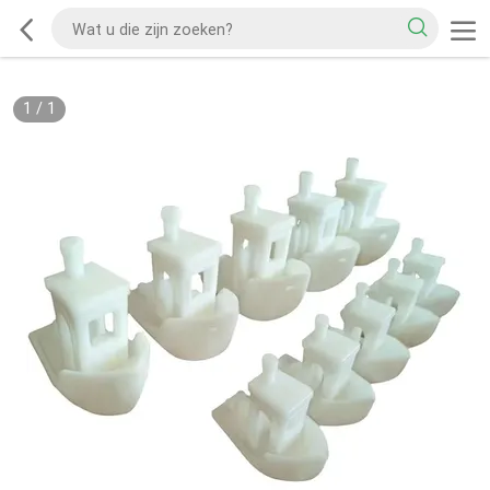
1
/
1