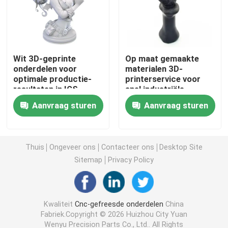
CNC Draaiende Malendelen
Wit 3D-geprinte
Op maat gemaakte
CNC Roestvrij staaldelen
onderdelen voor
materialen 3D-
optimale productie-
printerservice voor
resultaten in IGS-
snel industriële
CNC Messingsdelen
formaat
prototyping en
Aanvraag sturen
Aanvraag sturen
productie
CNC Titaniumdelen
Thuis
Ongeveer ons
Contacteer ons
Desktop Site
Lasersnijdende onderdelen
Sitemap
Privacy Policy
CNC het Stempelen Delen
Kwaliteit
Cnc-gefreesde onderdelen
China
Fabriek.Copyright © 2026 Huizhou City Yuan
3D-geprinte onderdelen
Wenyu Precision Parts Co., Ltd.. All Rights