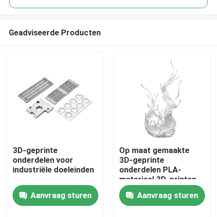
Geadviseerde Producten
3D-geprinte
Op maat gemaakte
Thuis
onderdelen voor
3D-geprinte
industriële doeleinden
onderdelen PLA-
materiaal 3D-printen
Producten
Plastic onderdelen
Aanvraag sturen
Aanvraag sturen
met zandblaaswerk
Video's