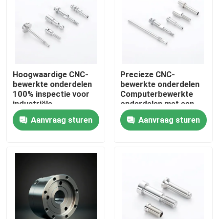
Over ons
Fabriekstocht
Hoogwaardige CNC-
Precieze CNC-
bewerkte onderdelen
bewerkte onderdelen
Kwaliteitscontrole
100% inspectie voor
Computerbewerkte
industriële
onderdelen met een
toepassingen
tolerantie van ±0,01
Aanvraag sturen
Aanvraag sturen
Neem contact met ons op
mm
Nieuws
Cnc-gefreesde onderdelen
CNC-freesonderdelen