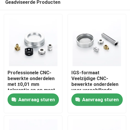
Geadviseerde Producten
Professionele CNC-
IGS-formaat
bewerkte onderdelen
Veelzijdige CNC-
met ±0,01 mm
bewerkte onderdelen
tolerantie en op maat
voor verschillende
Thuis
gemaakte
productieprocessen
Aanvraag sturen
Aanvraag sturen
platingoplossingen
OEM ODM
Producten
Video's