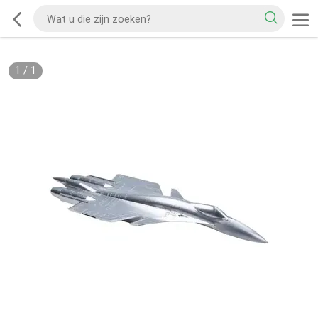
1
/
1