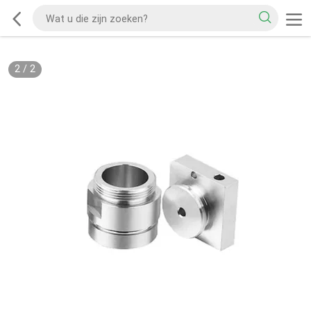
2
/
2