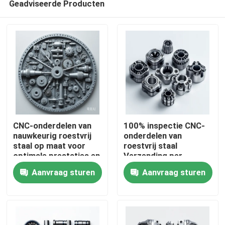
Geadviseerde Producten
CNC-onderdelen van
100% inspectie CNC-
nauwkeurig roestvrij
onderdelen van
staal op maat voor
roestvrij staal
optimale prestaties en
Verzending per
Thuis
nauwkeurige
zee/lucht/express
Aanvraag sturen
Aanvraag sturen
bewerking
voor normen
Producten
Video's