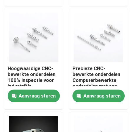
Over ons
Fabriekstocht
Kwaliteitscontrole
Hoogwaardige CNC-
Precieze CNC-
Neem contact met ons op
bewerkte onderdelen
bewerkte onderdelen
100% inspectie voor
Computerbewerkte
industriële
onderdelen met een
Nieuws
toepassingen
tolerantie van ±0,01
Aanvraag sturen
Aanvraag sturen
mm
Cnc-gefreesde onderdelen
CNC-freesonderdelen