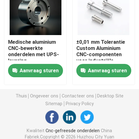
CNC Draaiende Malendelen
CNC Roestvrij staaldelen
Medische aluminium
±0,01 mm Tolerantie
CNC-bewerkte
Custom Aluminium
onderdelen met UPS-
CNC-componenten
CNC Messingsdelen
levering
voor industriële
toepassingen
Aanvraag sturen
Aanvraag sturen
CNC Titaniumdelen
Lasersnijdende onderdelen
Thuis
Ongeveer ons
Contacteer ons
Desktop Site
Sitemap
Privacy Policy
CNC het Stempelen Delen
Kwaliteit
Cnc-gefreesde onderdelen
China
3D-geprinte onderdelen
Fabriek.Copyright © 2026 Huizhou City Yuan