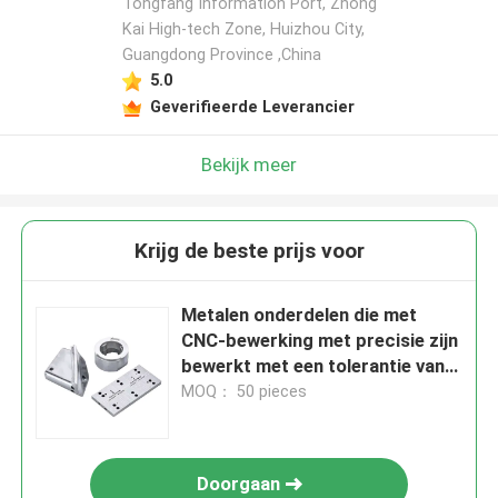
Tongfang Information Port, Zhong
Kai High-tech Zone, Huizhou City,
Guangdong Province ,China
5.0
Geverifieerde Leverancier
Bekijk meer
Krijg de beste prijs voor
Metalen onderdelen die met
CNC-bewerking met precisie zijn
bewerkt met een tolerantie van
±0,01 mm
MOQ： 50 pieces
Doorgaan