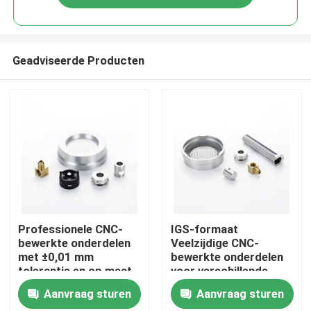
Geadviseerde Producten
Thuis
Professionele CNC-
IGS-formaat
bewerkte onderdelen
Veelzijdige CNC-
met ±0,01 mm
bewerkte onderdelen
Producten
tolerantie en op maat
voor verschillende
gemaakte
productieprocessen
Aanvraag sturen
Aanvraag sturen
platingoplossingen
OEM ODM
Video's