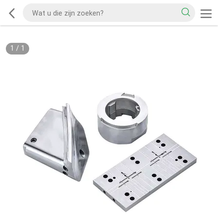
1
/
1