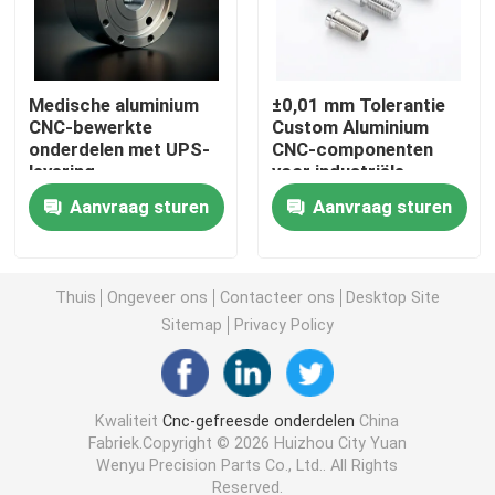
CNC Draaiende Malendelen
Medische aluminium
±0,01 mm Tolerantie
CNC-bewerkte
Custom Aluminium
CNC Roestvrij staaldelen
onderdelen met UPS-
CNC-componenten
levering
voor industriële
toepassingen
CNC Messingsdelen
Aanvraag sturen
Aanvraag sturen
CNC Titaniumdelen
Thuis
Ongeveer ons
Contacteer ons
Desktop Site
Sitemap
Privacy Policy
Lasersnijdende onderdelen
CNC het Stempelen Delen
Kwaliteit
Cnc-gefreesde onderdelen
China
Fabriek.Copyright © 2026 Huizhou City Yuan
Wenyu Precision Parts Co., Ltd.. All Rights
3D-geprinte onderdelen
Reserved.