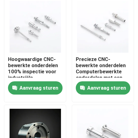
Over ons
Fabriekstocht
Kwaliteitscontrole
Hoogwaardige CNC-
Precieze CNC-
bewerkte onderdelen
bewerkte onderdelen
100% inspectie voor
Computerbewerkte
Neem contact met ons op
industriële
onderdelen met een
toepassingen
tolerantie van ±0,01
Aanvraag sturen
Aanvraag sturen
mm
Nieuws
Cnc-gefreesde onderdelen
CNC-freesonderdelen