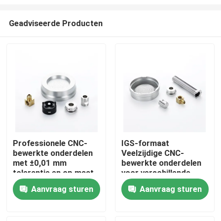
Geadviseerde Producten
Professionele CNC-
IGS-formaat
bewerkte onderdelen
Veelzijdige CNC-
Thuis
met ±0,01 mm
bewerkte onderdelen
tolerantie en op maat
voor verschillende
gemaakte
productieprocessen
Producten
Aanvraag sturen
Aanvraag sturen
platingoplossingen
OEM ODM
Video's