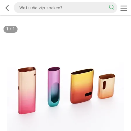
1
/
1