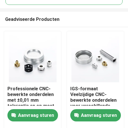
Geadviseerde Producten
Professionele CNC-
IGS-formaat
Thuis
bewerkte onderdelen
Veelzijdige CNC-
met ±0,01 mm
bewerkte onderdelen
tolerantie en op maat
voor verschillende
Producten
gemaakte
productieprocessen
Aanvraag sturen
Aanvraag sturen
platingoplossingen
OEM ODM
Video's