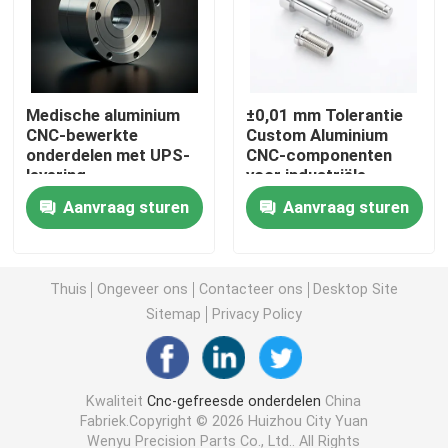
CNC Draaiende Malendelen
Medische aluminium
±0,01 mm Tolerantie
CNC Roestvrij staaldelen
CNC-bewerkte
Custom Aluminium
onderdelen met UPS-
CNC-componenten
levering
voor industriële
CNC Messingsdelen
toepassingen
Aanvraag sturen
Aanvraag sturen
CNC Titaniumdelen
Thuis
Ongeveer ons
Contacteer ons
Desktop Site
Lasersnijdende onderdelen
Sitemap
Privacy Policy
CNC het Stempelen Delen
Kwaliteit
Cnc-gefreesde onderdelen
China
Fabriek.Copyright © 2026 Huizhou City Yuan
3D-geprinte onderdelen
Wenyu Precision Parts Co., Ltd.. All Rights