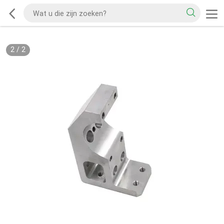
2
/
2