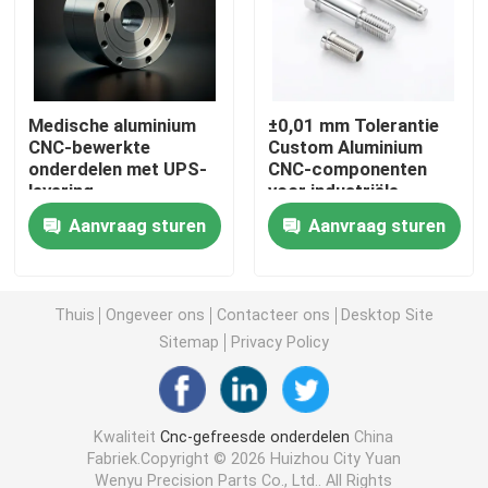
CNC Draaiende Malendelen
Medische aluminium
±0,01 mm Tolerantie
CNC Roestvrij staaldelen
CNC-bewerkte
Custom Aluminium
onderdelen met UPS-
CNC-componenten
levering
voor industriële
CNC Messingsdelen
toepassingen
Aanvraag sturen
Aanvraag sturen
CNC Titaniumdelen
Thuis
Ongeveer ons
Contacteer ons
Desktop Site
Lasersnijdende onderdelen
Sitemap
Privacy Policy
CNC het Stempelen Delen
Kwaliteit
Cnc-gefreesde onderdelen
China
Fabriek.Copyright © 2026 Huizhou City Yuan
3D-geprinte onderdelen
Wenyu Precision Parts Co., Ltd.. All Rights