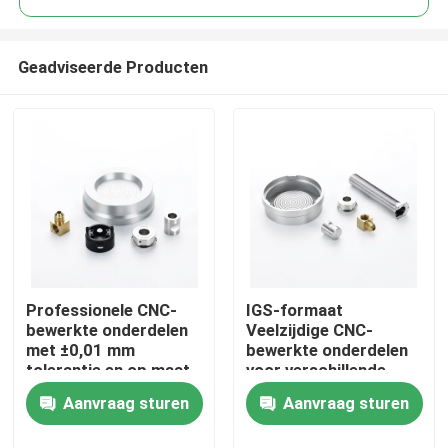
Geadviseerde Producten
Professionele CNC-
IGS-formaat
Thuis
bewerkte onderdelen
Veelzijdige CNC-
met ±0,01 mm
bewerkte onderdelen
tolerantie en op maat
voor verschillende
Producten
gemaakte
productieprocessen
Aanvraag sturen
Aanvraag sturen
platingoplossingen
OEM ODM
Video's