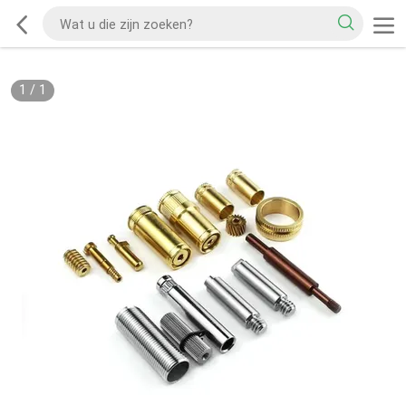
1
/
1