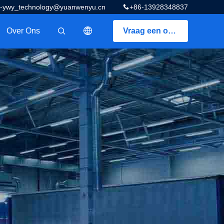
z-ywy_technology@yuanwenyu.cn
+86-13928348837
Over Ons
Vraag een offerte aan
描述