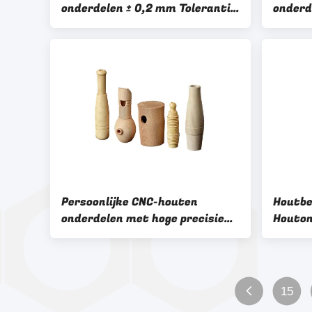
onderdelen ± 0,2 mm Tolerantie
onderd
voor industriële toepassingen
hoge p
Persoonlijke CNC-houten
Houtbe
onderdelen met hoge precisie
Houton
De ultieme oplossing voor
geavan
huisversiering
OEM/O
15