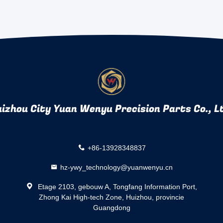
izhou City Yuan Wenyu Precision Parts Co., L
+86-13928348837
hz-ywy_technology@yuanwenyu.cn
Etage 2103, gebouw A, Tongfang Information Port,
Zhong Kai High-tech Zone, Huizhou, provincie
Guangdong