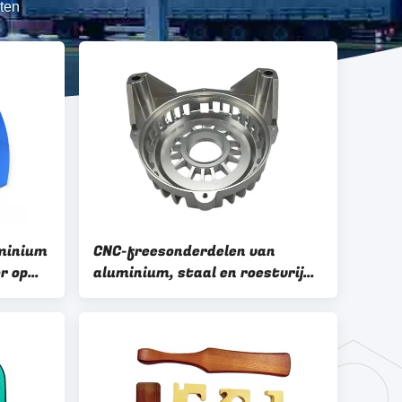
ten
uminium
CNC-freesonderdelen van
r op
aluminium, staal en roestvrij
staal met een precieze
afwerking en een
poedercoating