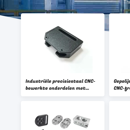
Th
Industriële precisiestaal CNC-
Gepoli
bewerkte onderdelen met
CNC-fr
gepolijste afwerking en hoge
versch
nauwkeurigheid
opperv