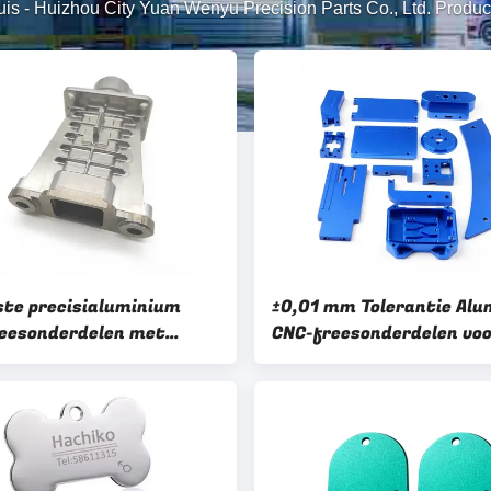
uis
-
Huizhou City Yuan Wenyu Precision Parts Co., Ltd. Produc
jste precisialuminium
±0,01 mm Tolerantie Al
eesonderdelen met
CNC-freesonderdelen voo
illende
maat gemaakte
lakteafwerkingen
machinecomponenten