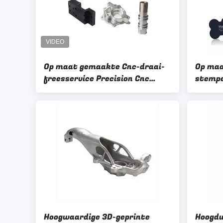
Op maat gemaakte Cnc-draai-
Op maa
freesservice Precision Cnc
stempe
Aluminium Metal Bewerking
oploss
onderdelen
metaal
Hoogwaardige 3D-geprinte
Hoogdu