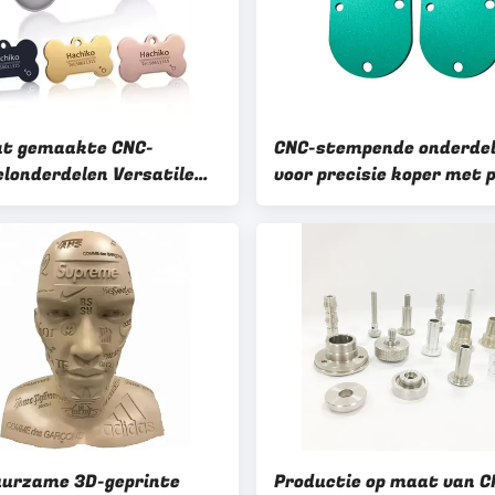
t gemaakte CNC-
CNC-stempende onderde
londerdelen Versatile
voor precisie koper met p
ing voor
zinkplatering / nikkelpla
bewerkingsbehoeften
urzame 3D-geprinte
Productie op maat van C