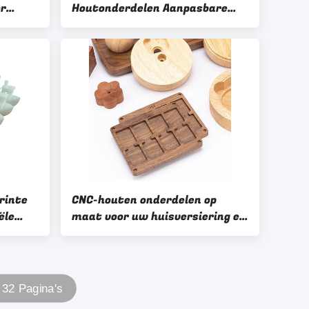
or
Houtonderdelen Aanpasbare
EM/ODM
onderdelen en vormen
rinte
CNC-houten onderdelen op
ële
maat voor uw huisversiering en
houtbewerking
 32 Pagina's