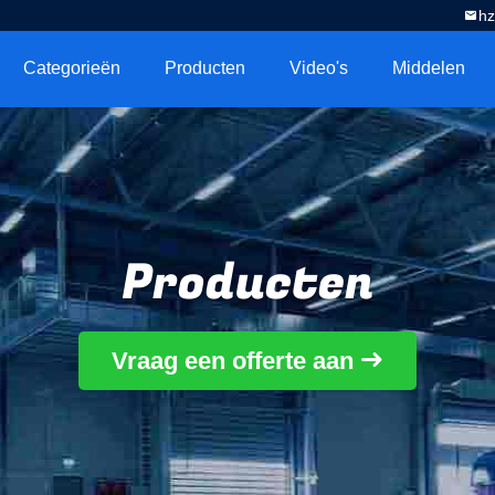
h
Categorieën
Producten
Video's
Middelen
Producten
Vraag een offerte aan