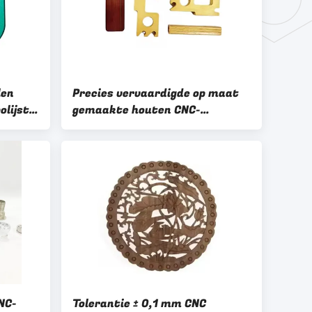
len
Precies vervaardigde op maat
olijst /
gemaakte houten CNC-
tering
onderdelen voor meubels /
woningversiering
NC-
Tolerantie ± 0,1 mm CNC