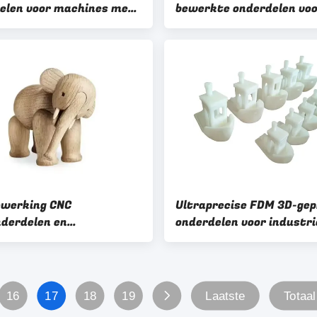
elen voor machines met
bewerkte onderdelen vo
restaties
optimale efficiëntie O
aanvaardbaar
werking CNC
Ultraprecise FDM 3D-gep
derdelen en
onderdelen voor industri
ceerde oplossingen
prototyping en productie
DM Geaccepteerd
16
17
18
19
Laatste
Totaal